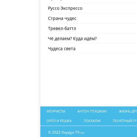
Руссо Экспрессо
Страна чудес
Тревел-баттл
Чё делаем? Куда идём?
Чудеса света
INТУРИСТЫ
АНТОН ПТУШКИН
ЖИЗНЬ ДР
ОРЁЛ И РЕШКА
ПОЕХАЛИ!
ПОЧЕТНЫЙ Г
© 2022 Voyage-TV.ru