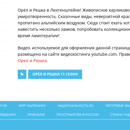
Орёл и Решка в Лихтенштейне! Живописное карликовое 
умиротворенность. Сказочные виды, невероятной крас
пропитано альпийским воздухом. Сюда стоит ехать хо
навестить несколько замков, попробовать коллекционн
время ламотерапии!
Видео, используемое для оформления данной страниц
размещено на сайте видеохостинга youtube.com. Прав
Орел и Решка
.
ОРЁЛ И РЕШКА 11 СЕЗОН
УГИХ
МИР НАИЗНАНКУ
НАЦИОНАЛЬНОСТЬ.RU
НЕПУТЕВЫЕ ЗА
РАЖДАНИН
ПРИЕХАЛИ!
ПРОСТРАНСТВА В РОССИИ
СТРАНА ЧУД