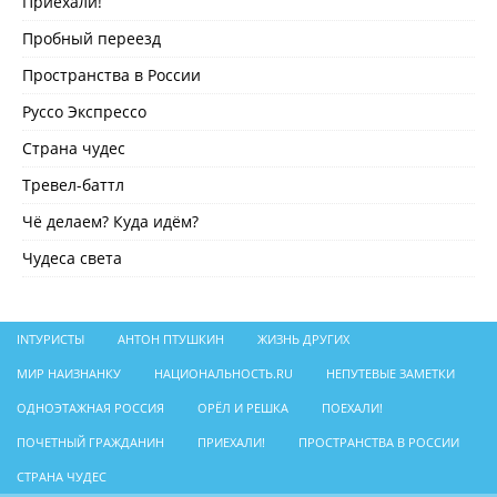
Приехали!
Пробный переезд
Пространства в России
Руссо Экспрессо
Страна чудес
Тревел-баттл
Чё делаем? Куда идём?
Чудеса света
INТУРИСТЫ
АНТОН ПТУШКИН
ЖИЗНЬ ДРУГИХ
МИР НАИЗНАНКУ
НАЦИОНАЛЬНОСТЬ.RU
НЕПУТЕВЫЕ ЗАМЕТКИ
ОДНОЭТАЖНАЯ РОССИЯ
ОРЁЛ И РЕШКА
ПОЕХАЛИ!
ПОЧЕТНЫЙ ГРАЖДАНИН
ПРИЕХАЛИ!
ПРОСТРАНСТВА В РОССИИ
СТРАНА ЧУДЕС