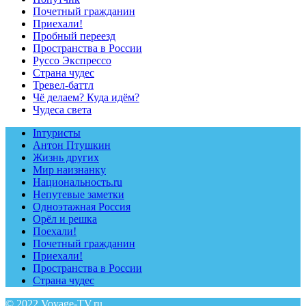
Почетный гражданин
Приехали!
Пробный переезд
Пространства в России
Руссо Экспрессо
Страна чудес
Тревел-баттл
Чё делаем? Куда идём?
Чудеса света
Inтуристы
Антон Птушкин
Жизнь других
Мир наизнанку
Национальность.ru
Непутевые заметки
Одноэтажная Россия
Орёл и решка
Поехали!
Почетный гражданин
Приехали!
Пространства в России
Страна чудес
© 2022 Voyage-TV.ru