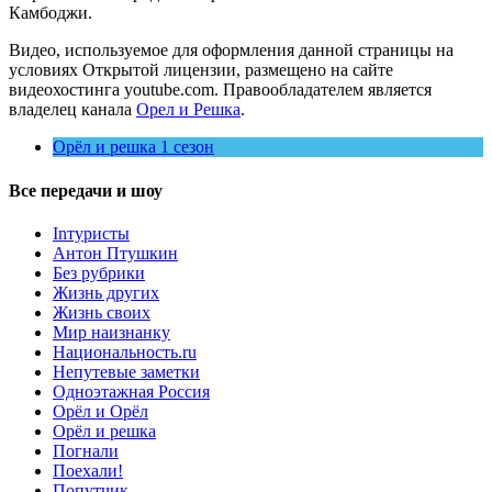
Камбоджи.
Видео, используемое для оформления данной страницы на
условиях Открытой лицензии, размещено на сайте
видеохостинга youtube.com. Правообладателем является
владелец канала
Орел и Решка
.
Орёл и решка 1 сезон
Все передачи и шоу
Inтуристы
Антон Птушкин
Без рубрики
Жизнь других
Жизнь своих
Мир наизнанку
Национальность.ru
Непутевые заметки
Одноэтажная Россия
Орёл и Орёл
Орёл и решка
Погнали
Поехали!
Попутчик