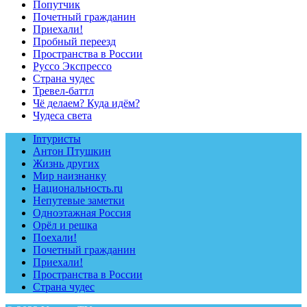
Попутчик
Почетный гражданин
Приехали!
Пробный переезд
Пространства в России
Руссо Экспрессо
Страна чудес
Тревел-баттл
Чё делаем? Куда идём?
Чудеса света
Inтуристы
Антон Птушкин
Жизнь других
Мир наизнанку
Национальность.ru
Непутевые заметки
Одноэтажная Россия
Орёл и решка
Поехали!
Почетный гражданин
Приехали!
Пространства в России
Страна чудес