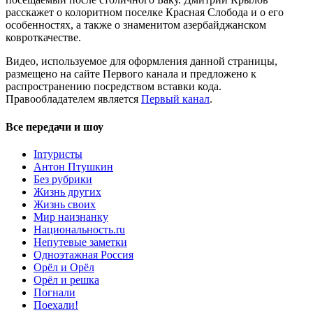
расскажет о колоритном поселке Красная Слобода и о его
особенностях, а также о знаменитом азербайджанском
ковроткачестве.
Видео, используемое для оформления данной страницы,
размещено на сайте Первого канала и предложено к
распространению посредством вставки кода.
Правообладателем является
Первый канал
.
Все передачи и шоу
Inтуристы
Антон Птушкин
Без рубрики
Жизнь других
Жизнь своих
Мир наизнанку
Национальность.ru
Непутевые заметки
Одноэтажная Россия
Орёл и Орёл
Орёл и решка
Погнали
Поехали!