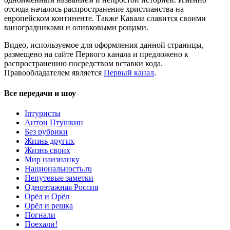
отсюда началось распространение христианства на
европейском континенте. Также Кавала славится своими
виноградниками и оливковыми рощами.
Видео, используемое для оформления данной страницы,
размещено на сайте Первого канала и предложено к
распространению посредством вставки кода.
Правообладателем является
Первый канал
.
Все передачи и шоу
Inтуристы
Антон Птушкин
Без рубрики
Жизнь других
Жизнь своих
Мир наизнанку
Национальность.ru
Непутевые заметки
Одноэтажная Россия
Орёл и Орёл
Орёл и решка
Погнали
Поехали!