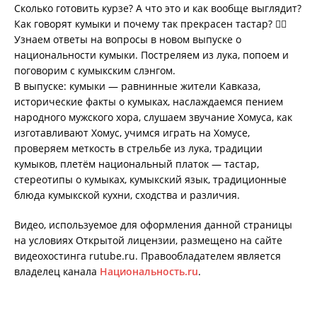
Сколько готовить курзе? А что это и как вообще выглядит?
Как говорят кумыки и почему так прекрасен тастар? 👉🏻
Узнаем ответы на вопросы в новом выпуске о
национальности кумыки. Постреляем из лука, попоем и
поговорим с кумыкским слэнгом.
В выпуске: кумыки — равнинные жители Кавказа,
исторические факты о кумыках, наслаждаемся пением
народного мужского хора, слушаем звучание Хомуса, как
изготавливают Хомус, учимся играть на Хомусе,
проверяем меткость в стрельбе из лука, традиции
кумыков, плетём национальный платок — тастар,
стереотипы о кумыках, кумыкский язык, традиционные
блюда кумыкской кухни, сходства и различия.
Видео, используемое для оформления данной страницы
на условиях Открытой лицензии, размещено на сайте
видеохостинга rutube.ru. Правообладателем является
владелец канала
Национальность.ru
.