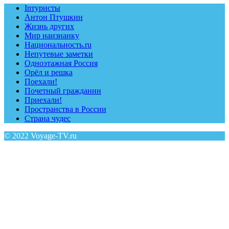
Inтуристы
Антон Птушкин
Жизнь других
Мир наизнанку
Национальность.ru
Непутевые заметки
Одноэтажная Россия
Орёл и решка
Поехали!
Почетный гражданин
Приехали!
Пространства в России
Страна чудес
© 2022 Voyage-TV.ru