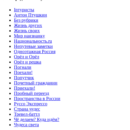
Inтуристы
Антон Птушкин
Без рубрики
Жизнь других
Жизнь своих
Мир наизнанку
Национальность.ru
Непутевые заметки
Одноэтажная Россия
Орёл и Орёл
Орёл и решка
Погнали
Поехали!
Попутчик
Почетный гражданин
Приехали!
Пробный переезд
Пространства в России
Руссо Экспрессо
Страна чудес
Тревел-баттл
Чё делаем? Куда идём?
Чудеса света