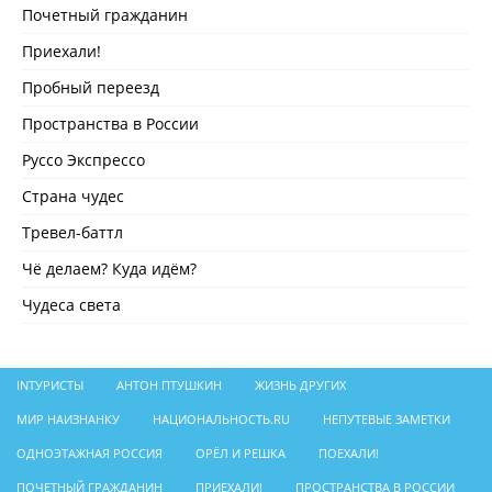
Почетный гражданин
Приехали!
Пробный переезд
Пространства в России
Руссо Экспрессо
Страна чудес
Тревел-баттл
Чё делаем? Куда идём?
Чудеса света
INТУРИСТЫ
АНТОН ПТУШКИН
ЖИЗНЬ ДРУГИХ
МИР НАИЗНАНКУ
НАЦИОНАЛЬНОСТЬ.RU
НЕПУТЕВЫЕ ЗАМЕТКИ
ОДНОЭТАЖНАЯ РОССИЯ
ОРЁЛ И РЕШКА
ПОЕХАЛИ!
ПОЧЕТНЫЙ ГРАЖДАНИН
ПРИЕХАЛИ!
ПРОСТРАНСТВА В РОССИИ