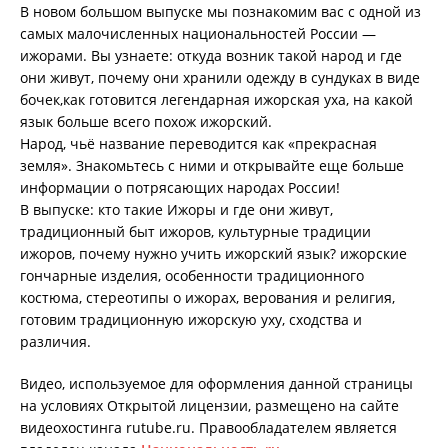
В новом большом выпуске мы познакомим вас с одной из
самых малочисленных национальностей России —
ижорами. Вы узнаете: откуда возник такой народ и где
они живут, почему они хранили одежду в сундуках в виде
бочек,как готовится легендарная ижорская уха, на какой
язык больше всего похож ижорский.
Народ, чьё название переводится как «прекрасная
земля». Знакомьтесь с ними и открывайте еще больше
информации о потрясающих народах России!
В выпуске: кто такие Ижоры и где они живут,
традиционный быт ижоров, культурные традиции
ижоров, почему нужно учить ижорский язык? ижорские
гончарные изделия, особенности традиционного
костюма, стереотипы о ижорах, верования и религия,
готовим традиционную ижорскую уху, сходства и
различия.
Видео, используемое для оформления данной страницы
на условиях Открытой лицензии, размещено на сайте
видеохостинга rutube.ru. Правообладателем является