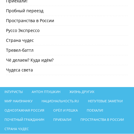
Приехали!
Пробный переезд
Пространства в России
Руссо Экспрессо
Страна чудес
Тревел-баттл
Чё делаем? Куда идём?
Чудеса света
INТУРИСТЫ
АНТОН ПТУШКИН
ЖИЗНЬ ДРУГИХ
МИР НАИЗНАНКУ
НАЦИОНАЛЬНОСТЬ.RU
НЕПУТЕВЫЕ ЗАМЕТКИ
ОДНОЭТАЖНАЯ РОССИЯ
ОРЁЛ И РЕШКА
ПОЕХАЛИ!
ПОЧЕТНЫЙ ГРАЖДАНИН
ПРИЕХАЛИ!
ПРОСТРАНСТВА В РОССИИ
СТРАНА ЧУДЕС