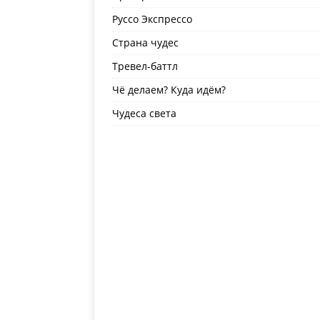
Руссо Экспрессо
Страна чудес
Тревел-баттл
Чё делаем? Куда идём?
Чудеса света