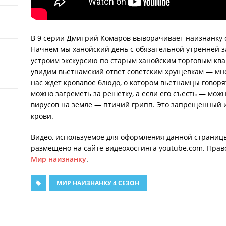
В 9 серии Дмитрий Комаров выворачивает наизнанку 
Начнем мы ханойский день с обязательной утренней з
устроим экскурсию по старым ханойским торговым ква
увидим вьетнамский ответ советским хрущевкам — мн
нас ждет кровавое блюдо, о котором вьетнамцы говор
можно загреметь за решетку, а если его съесть — мож
вирусов на земле — птичий грипп. Это запрещенный и
крови.
Видео, используемое для оформления данной страниц
размещено на сайте видеохостинга youtube.com. Прав
Мир наизнанку
.
МИР НАИЗНАНКУ 4 СЕЗОН