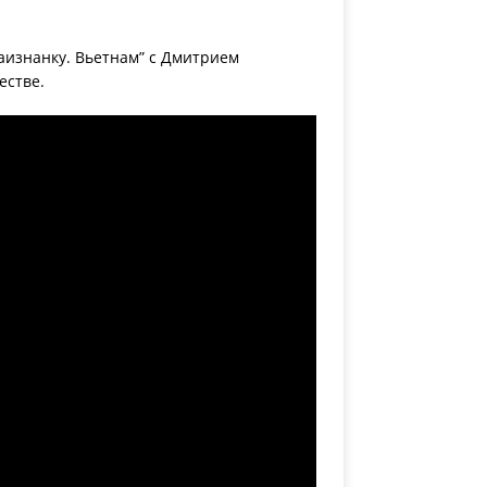
аизнанку. Вьетнам” с Дмитрием
естве.