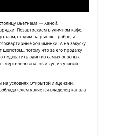
столицу Вьетнама — Ханой.
арядки! Позавтракаем в уличном кафе,
рталам, сходим на рынок… рабов, и
огоквартирные хошиминки. А на закуску
ят шепотом…потому что за его продажу
но подхватить один из самых опасных
 смертельно опасный суп из утиной
ы на условиях Открытой лицензии,
ообладателем является владелец канала