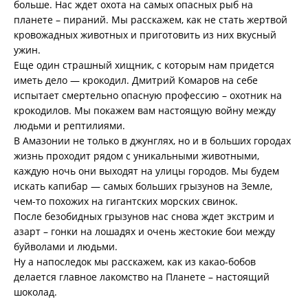
больше. Нас ждет охота на самых опасных рыб на
планете – пираний. Мы расскажем, как не стать жертвой
кровожадных животных и приготовить из них вкусный
ужин.
Еще один страшный хищник, с которым нам придется
иметь дело — крокодил. Дмитрий Комаров на себе
испытает смертельно опасную профессию – охотник на
крокодилов. Мы покажем вам настоящую войну между
людьми и рептилиями.
В Амазонии не только в джунглях, но и в больших городах
жизнь проходит рядом с уникальными животными,
каждую ночь они выходят на улицы городов. Мы будем
искать капибар — самых больших грызунов на Земле,
чем-то похожих на гигантских морских свинок.
После безобидных грызунов нас снова ждет экстрим и
азарт – гонки на лошадях и очень жестокие бои между
буйволами и людьми.
Ну а напоследок мы расскажем, как из какао-бобов
делается главное лакомство на Планете – настоящий
шоколад.