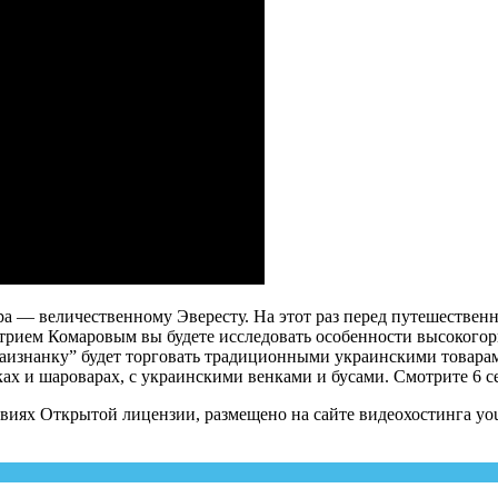
 — величественному Эвересту. На этот раз перед путешественн
митрием Комаровым вы будете исследовать особенности высокого
аизнанку” будет торговать традиционными украинскими товарами
ках и шароварах, с украинскими венками и бусами. Смотрите 6 
виях Открытой лицензии, размещено на сайте видеохостинга you