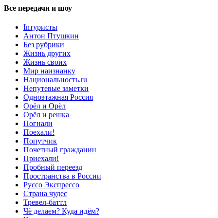
Все передачи и шоу
Inтуристы
Антон Птушкин
Без рубрики
Жизнь других
Жизнь своих
Мир наизнанку
Национальность.ru
Непутевые заметки
Одноэтажная Россия
Орёл и Орёл
Орёл и решка
Погнали
Поехали!
Попутчик
Почетный гражданин
Приехали!
Пробный переезд
Пространства в России
Руссо Экспрессо
Страна чудес
Тревел-баттл
Чё делаем? Куда идём?