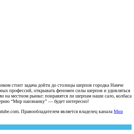
иком стоит задача дойти до столицы шерпов городка Намче
рных профессий, открывать феномен силы шерпов и удивляться
 на местном рынке: понравятся ли шерпам наши сало, колбаса
серию “Мир наизнанку” — будет интересно!
tube.com. Правообладателем является владелец канала
Мир