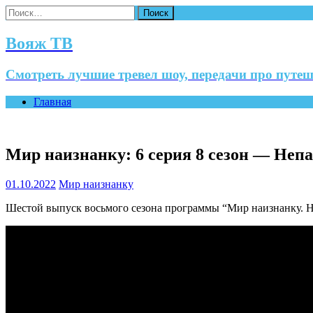
Найти:
Вояж ТВ
Смотреть лучшие тревел шоу, передачи про путеш
Главная
Мир наизнанку: 6 серия 8 сезон — Непа
01.10.2022
Мир наизнанку
Шестой выпуск восьмого сезона программы “Мир наизнанку. Н