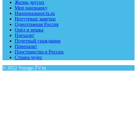
Жизнь других
Мир наизнанку
Национальность.ru
Непутевые заметки
Одноэтажная Россия
Орёл и решка
Поехали!
Почетный гражданин
Приехали!
Пространства в России
Страна чудес
© 2022 Voyage-TV.ru