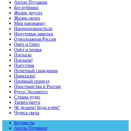
Антон Птушкин
Без рубрики
Жизнь других
Жизнь своих
Мир наизнанку
Национальность.ru
Непутевые заметки
Одноэтажная Россия
Орёл и Орёл
Орёл и решка
Погнали
Поехали!
Попутчик
Почетный гражданин
Приехали!
Пробный переезд
Пространства в России
Руссо Экспрессо
Страна чудес
Тревел-баттл
Чё делаем? Куда идём?
Чудеса света
Inтуристы
Антон Птушкин