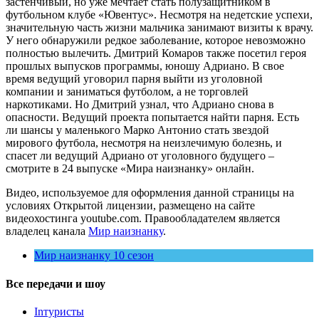
застенчивый, но уже мечтает стать полузащитником в
футбольном клубе «Ювентус». Несмотря на недетские успехи,
значительную часть жизни мальчика занимают визиты к врачу.
У него обнаружили редкое заболевание, которое невозможно
полностью вылечить. Дмитрий Комаров также посетил героя
прошлых выпусков программы, юношу Адриано. В свое
время ведущий уговорил парня выйти из уголовной
компании и заниматься футболом, а не торговлей
наркотиками. Но Дмитрий узнал, что Адриано снова в
опасности. Ведущий проекта попытается найти парня. Есть
ли шансы у маленького Марко Антонио стать звездой
мирового футбола, несмотря на неизлечимую болезнь, и
спасет ли ведущий Адриано от уголовного будущего –
смотрите в 24 выпуске «Мира наизнанку» онлайн.
Видео, используемое для оформления данной страницы на
условиях Открытой лицензии, размещено на сайте
видеохостинга youtube.com. Правообладателем является
владелец канала
Мир наизнанку
.
Мир наизнанку 10 сезон
Все передачи и шоу
Inтуристы