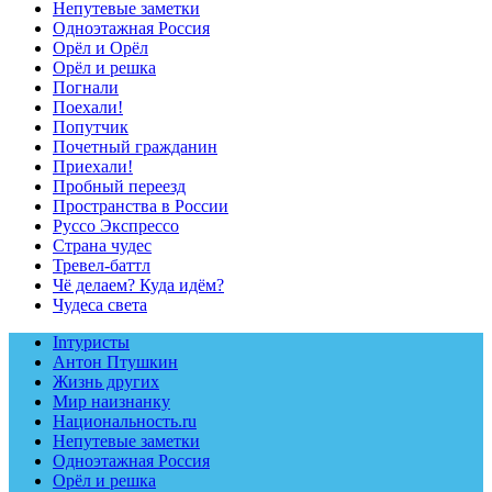
Непутевые заметки
Одноэтажная Россия
Орёл и Орёл
Орёл и решка
Погнали
Поехали!
Попутчик
Почетный гражданин
Приехали!
Пробный переезд
Пространства в России
Руссо Экспрессо
Страна чудес
Тревел-баттл
Чё делаем? Куда идём?
Чудеса света
Inтуристы
Антон Птушкин
Жизнь других
Мир наизнанку
Национальность.ru
Непутевые заметки
Одноэтажная Россия
Орёл и решка