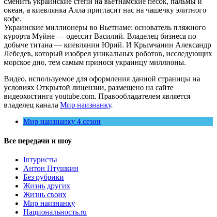
сменить украинские степи на вьетнамские песок, пальмы и
океан, а киевлянка Алла пригласит нас на чашечку элитного
кофе.
Украинские миллионеры во Вьетнаме: основатель пляжного
курорта Муйне — одессит Василий. Владелец бизнеса по
добыче титана — киевлянин Юрий. И Крымчанин Александр
Лебедев, который изобрел уникальных роботов, исследующих
морское дно, тем самым принося украинцу миллионы.
Видео, используемое для оформления данной страницы на
условиях Открытой лицензии, размещено на сайте
видеохостинга youtube.com. Правообладателем является
владелец канала
Мир наизнанку
.
Мир наизнанку 4 сезон
Все передачи и шоу
Inтуристы
Антон Птушкин
Без рубрики
Жизнь других
Жизнь своих
Мир наизнанку
Национальность.ru