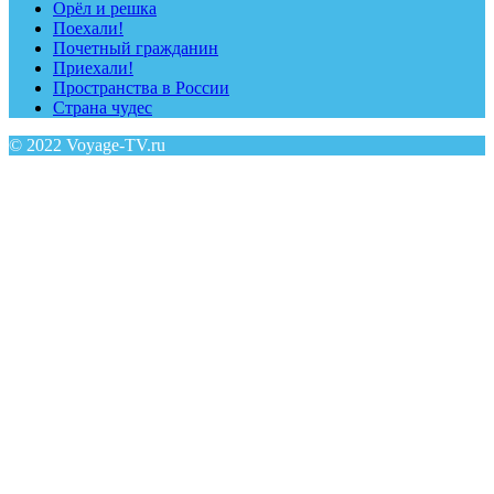
Орёл и решка
Поехали!
Почетный гражданин
Приехали!
Пространства в России
Страна чудес
© 2022 Voyage-TV.ru