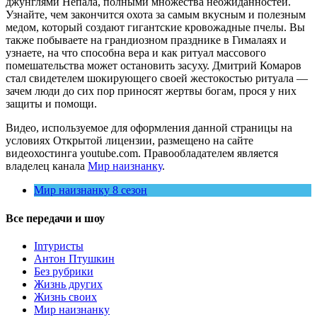
джунглями Непала, полными множества неожиданностей.
Узнайте, чем закончится охота за самым вкусным и полезным
медом, который создают гигантские кровожадные пчелы. Вы
также побываете на грандиозном празднике в Гималаях и
узнаете, на что способна вера и как ритуал массового
помешательства может остановить засуху. Дмитрий Комаров
стал свидетелем шокирующего своей жестокостью ритуала —
зачем люди до сих пор приносят жертвы богам, прося у них
защиты и помощи.
Видео, используемое для оформления данной страницы на
условиях Открытой лицензии, размещено на сайте
видеохостинга youtube.com. Правообладателем является
владелец канала
Мир наизнанку
.
Мир наизнанку 8 сезон
Все передачи и шоу
Inтуристы
Антон Птушкин
Без рубрики
Жизнь других
Жизнь своих
Мир наизнанку