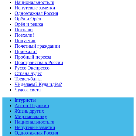
Национальность.ru
Непутевые заметки
Одноэтажная Россия
Орёл и Орёл
Орёл и решка
Погнали
Поехали!
Попутчик
Почетный гражданин
Приехали!
Пробный переезд
Пространства в России
Руссо Экспрессо
Страна чудес
Тревел-баттл
Чё делаем? Куда идём?
Чудеса света
Inтуристы
Антон Птушкин
Жизнь других
Мир наизнанку
Национальность.ru
Непутевые заметки
Одноэтажная Россия