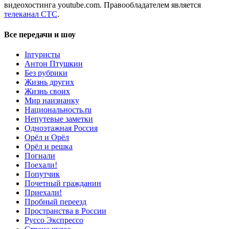
видеохостинга youtube.com. Правообладателем является
телеканал СТС
.
Все передачи и шоу
Inтуристы
Антон Птушкин
Без рубрики
Жизнь других
Жизнь своих
Мир наизнанку
Национальность.ru
Непутевые заметки
Одноэтажная Россия
Орёл и Орёл
Орёл и решка
Погнали
Поехали!
Попутчик
Почетный гражданин
Приехали!
Пробный переезд
Пространства в России
Руссо Экспрессо