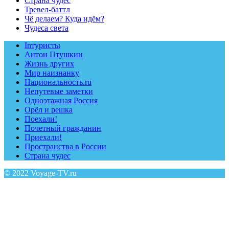
Страна чудес
Тревел-баттл
Чё делаем? Куда идём?
Чудеса света
Inтуристы
Антон Птушкин
Жизнь других
Мир наизнанку
Национальность.ru
Непутевые заметки
Одноэтажная Россия
Орёл и решка
Поехали!
Почетный гражданин
Приехали!
Пространства в России
Страна чудес
© 2022 Voyage-TV.ru