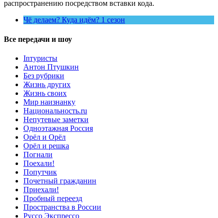
распространению посредством вставки кода.
Чё делаем? Куда идём? 1 сезон
Все передачи и шоу
Inтуристы
Антон Птушкин
Без рубрики
Жизнь других
Жизнь своих
Мир наизнанку
Национальность.ru
Непутевые заметки
Одноэтажная Россия
Орёл и Орёл
Орёл и решка
Погнали
Поехали!
Попутчик
Почетный гражданин
Приехали!
Пробный переезд
Пространства в России
Руссо Экспрессо