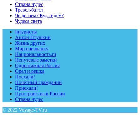
Страна чудес
Тревел-баттл
Чё делаем? Куда идём?
Чудеса света
Inтуристы
Антон Птушкин
Жизнь других
Мир наизнанку
Национальность.ru
Непутевые заметки
Одноэтажная Россия
Орёл и решка
Поехали!
Почетный гражданин
Приехали!
Пространства в России
Страна чудес
© 2022 Voyage-TV.ru