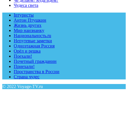
Чё делаем? Куда идём?
Чудеса света
Inтуристы
Антон Птушкин
Жизнь других
Мир наизнанку
Национальность.ru
Непутевые заметки
Одноэтажная Россия
Орёл и решка
Поехали!
Почетный гражданин
Приехали!
Пространства в России
Страна чудес
© 2022 Voyage-TV.ru