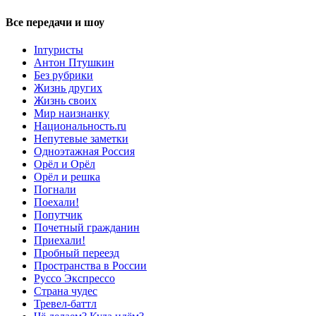
Все передачи и шоу
Inтуристы
Антон Птушкин
Без рубрики
Жизнь других
Жизнь своих
Мир наизнанку
Национальность.ru
Непутевые заметки
Одноэтажная Россия
Орёл и Орёл
Орёл и решка
Погнали
Поехали!
Попутчик
Почетный гражданин
Приехали!
Пробный переезд
Пространства в России
Руссо Экспрессо
Страна чудес
Тревел-баттл