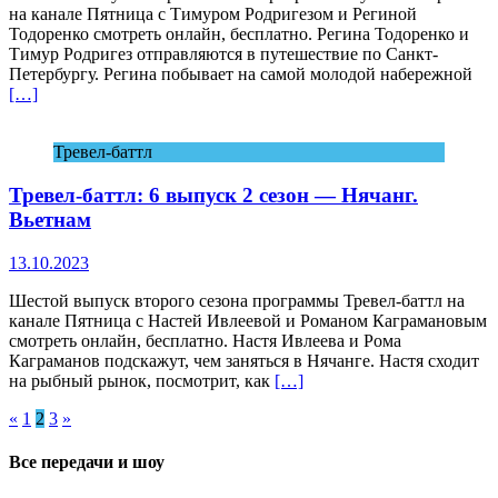
на канале Пятница с Тимуром Родригезом и Региной
Тодоренко смотреть онлайн, бесплатно. Регина Тодоренко и
Тимур Родригез отправляются в путешествие по Санкт-
Петербургу. Регина побывает на самой молодой набережной
[…]
Тревел-баттл
Тревел-баттл: 6 выпуск 2 сезон — Нячанг.
Вьетнам
13.10.2023
Шестой выпуск второго сезона программы Тревел-баттл на
канале Пятница с Настей Ивлеевой и Романом Каграмановым
смотреть онлайн, бесплатно. Настя Ивлеева и Рома
Каграманов подскажут, чем заняться в Нячанге. Настя сходит
на рыбный рынок, посмотрит, как
[…]
Пагинация
«
1
2
3
»
записей
Все передачи и шоу