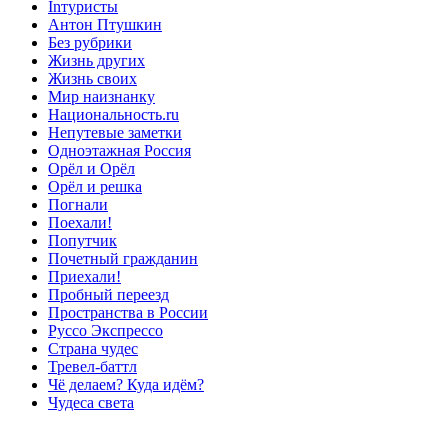
Inтуристы
Антон Птушкин
Без рубрики
Жизнь других
Жизнь своих
Мир наизнанку
Национальность.ru
Непутевые заметки
Одноэтажная Россия
Орёл и Орёл
Орёл и решка
Погнали
Поехали!
Попутчик
Почетный гражданин
Приехали!
Пробный переезд
Пространства в России
Руссо Экспрессо
Страна чудес
Тревел-баттл
Чё делаем? Куда идём?
Чудеса света